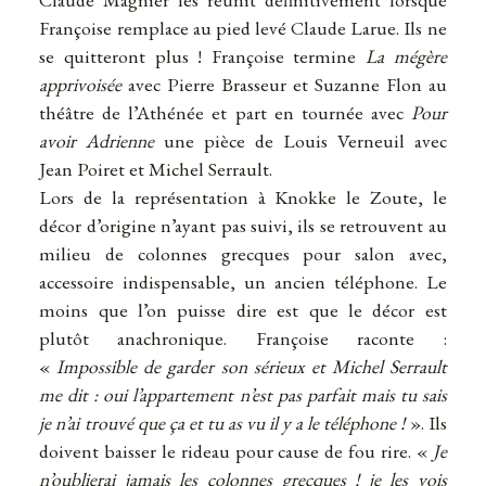
Françoise remplace au pied levé Claude Larue. Ils ne
se quitteront plus ! Françoise termine
La mégère
apprivoisée
avec Pierre Brasseur et Suzanne Flon au
théâtre de l’Athénée et part en tournée avec
Pour
avoir Adrienne
une pièce de Louis Verneuil avec
Jean Poiret et Michel Serrault.
Lors de la représentation à Knokke le Zoute, le
décor d’origine n’ayant pas suivi, ils se retrouvent au
milieu de colonnes grecques pour salon avec,
accessoire indispensable, un ancien téléphone. Le
moins que l’on puisse dire est que le décor est
plutôt anachronique. Françoise raconte :
«
Impossible de garder son sérieux
et Michel Serrault
me dit : oui l’appartement n’est pas parfait mais tu sais
je n’ai trouvé que ça et tu as vu il y a le téléphone !
». Ils
doivent baisser le rideau pour cause de fou rire. «
Je
n’oublierai jamais les colonnes grecques ! je les vois