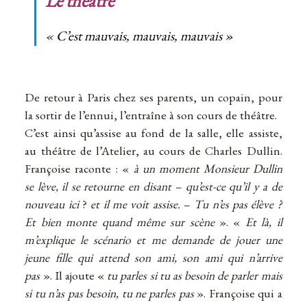
Le théâtre
«
C’est mauvais, mauvais, mauvais »
De retour à Paris chez ses parents, un copain, pour
la sortir de l’ennui, l’entraîne à son cours de théâtre.
C’est ainsi qu’assise au fond de la salle, elle assiste,
au théâtre de l’Atelier, au cours de Charles Dullin.
Françoise raconte : «
à un moment Monsieur Dullin
se lève, il se retourne en disant – qu’est-ce qu’il y a de
nouveau ici
?
et il me voit assise.
–
Tu n’es pas élève ?
Et bien monte quand même sur scène
». «
Et là, il
m’explique le scénario et me demande de jouer une
jeune fille qui attend son ami, son ami qui n’arrive
pas
». Il ajoute «
tu parles si tu as besoin de parler mais
si tu n’as pas besoin, tu ne parles pas
». Françoise qui a