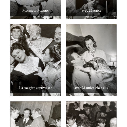
Monsieur Mazure
avec Maurice
La mégère apprivoisée
avec Maurice chez eux