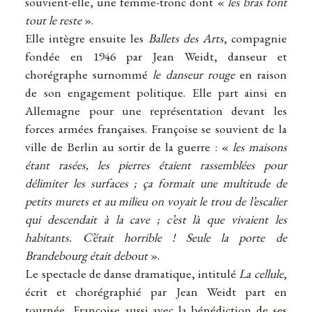
souvient-elle, une femme-tronc dont «
les bras font
tout le reste
».
Elle intègre ensuite les
Ballets des Arts
, compagnie
fondée en 1946 par Jean Weidt, danseur et
chorégraphe surnommé
le danseur rouge
en raison
de son engagement politique. Elle part ainsi en
Allemagne pour une représentation devant les
forces armées françaises. Françoise se souvient de la
ville de Berlin au sortir de la guerre : «
les maisons
étant rasées, les pierres étaient rassemblées pour
délimiter les surfaces ; ça formait une multitude de
petits murets et au milieu on voyait le trou de l’escalier
qui descendait à la cave ; c’est là que vivaient les
habitants. C’était horrible ! Seule la porte de
Brandebourg était debout
».
Le spectacle de danse dramatique, intitulé
La cellule
,
écrit et chorégraphié par Jean Weidt part en
tournée, Françoise aussi avec la bénédiction de ses