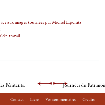
grâce aux images tournées par Michel Lipchitz
 !
plein travail.
des Pénitents.
Journées du Patrimoi
Contact
Liens
Vos commentaires
Crédits